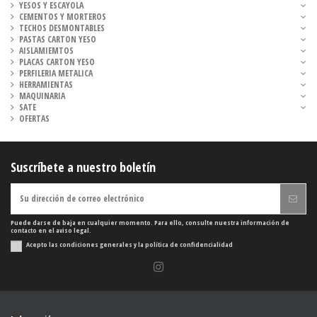
YESOS Y ESCAYOLA
CEMENTOS Y MORTEROS
TECHOS DESMONTABLES
PASTAS CARTON YESO
AISLAMIEMTOS
PLACAS CARTON YESO
PERFILERIA METALICA
HERRAMIENTAS
MAQUINARIA
SATE
OFERTAS
Suscríbete a nuestro boletín
Puede darse de baja en cualquier momento. Para ello, consulte nuestra información de
contacto en el aviso legal.
Acepto las condiciones generales y la política de confidencialidad