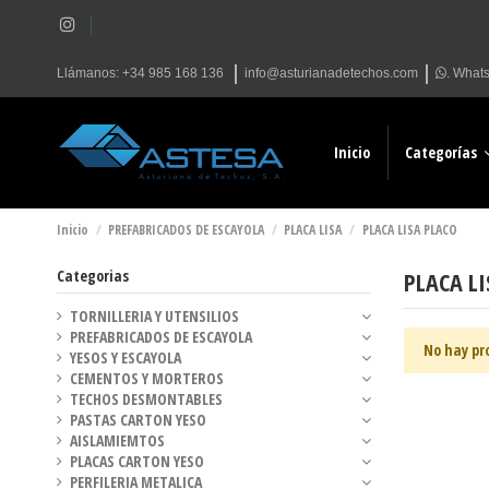
Llámanos: +34 985 168 136
info@asturianadetechos.com
.
What
Inicio
Categorías
Inicio
PREFABRICADOS DE ESCAYOLA
PLACA LISA
PLACA LISA PLACO
Categorias
PLACA LI
TORNILLERIA Y UTENSILIOS
PREFABRICADOS DE ESCAYOLA
No hay pr
YESOS Y ESCAYOLA
CEMENTOS Y MORTEROS
TECHOS DESMONTABLES
PASTAS CARTON YESO
AISLAMIEMTOS
PLACAS CARTON YESO
PERFILERIA METALICA