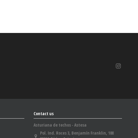
Contact us
Asturiana de techos - Astesa
Pol. Ind. Roces 3, Benjamín Franklin, 188