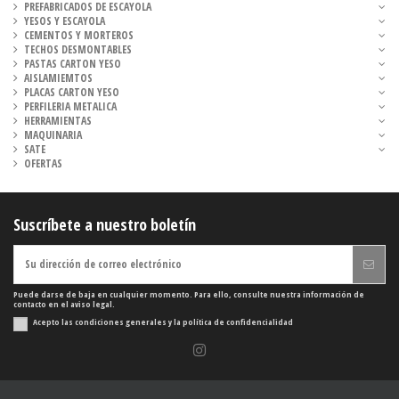
PREFABRICADOS DE ESCAYOLA
YESOS Y ESCAYOLA
CEMENTOS Y MORTEROS
TECHOS DESMONTABLES
PASTAS CARTON YESO
AISLAMIEMTOS
PLACAS CARTON YESO
PERFILERIA METALICA
HERRAMIENTAS
MAQUINARIA
SATE
OFERTAS
Suscríbete a nuestro boletín
Puede darse de baja en cualquier momento. Para ello, consulte nuestra información de
contacto en el aviso legal.
Acepto las condiciones generales y la política de confidencialidad