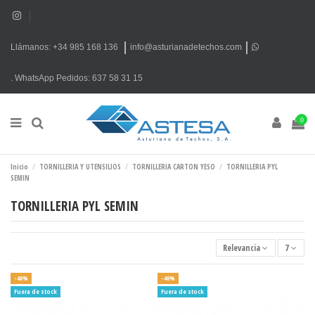
Llámanos: +34 985 168 136
info@asturianadetechos.com
.
WhatsApp
Pedidos: 637 58 31 15
0
Inicio
TORNILLERIA Y UTENSILIOS
TORNILLERIA CARTON YESO
TORNILLERIA PYL
SEMIN
TORNILLERIA PYL SEMIN
Relevancia
7
-40%
-40%
Fuera de stock
Fuera de stock