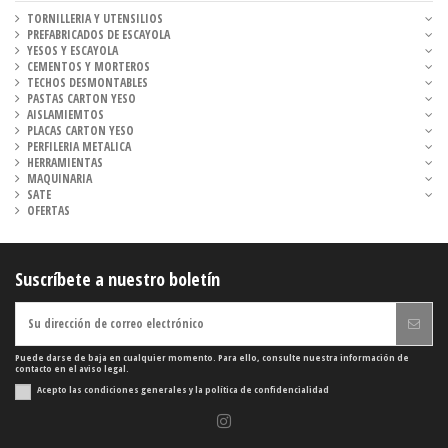
TORNILLERIA Y UTENSILIOS
PREFABRICADOS DE ESCAYOLA
YESOS Y ESCAYOLA
CEMENTOS Y MORTEROS
TECHOS DESMONTABLES
PASTAS CARTON YESO
AISLAMIEMTOS
PLACAS CARTON YESO
PERFILERIA METALICA
HERRAMIENTAS
MAQUINARIA
SATE
OFERTAS
Suscríbete a nuestro boletín
Puede darse de baja en cualquier momento. Para ello, consulte nuestra información de
contacto en el aviso legal.
Acepto las condiciones generales y la política de confidencialidad